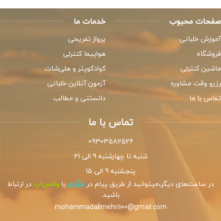
صفحات محبوب
خدمات ما
آموزش خلبانی
پرواز تفریحی
فروشگاه
هواپیما کنترلی
ماشین کنترلی
کوادکوپتر و هلی‌شات
رزرو وقت مشاوره
آزمون آنلاین خلبانی
تماس با ما
دانستنی و مطالب
تماس با ما
09303582526
شنبه تا چهارشنبه 9 الی 21
پنجشنبه 9 الی 15
در ساعت‌های دیگر،میتوانید از طریق پیام در
تلگرام
یا
واتس‌اپ
در ارتباط
باشید.
mohammadalimehri100@gmail.com