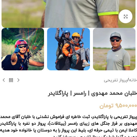
بزرگنمایی تصویر
خانه
/
پرواز تفریحی
خلبان محمد مهدوی | رامسر | پاراگلایدر
9,500,000
تومان
پرواز تفریحی با پاراگلایدر، ثبت خاطره ای فراموش نشدنی با خلبان آقای محمد
مهدوی بر فراز جنگل های زیبای رامسر (ییلاقات)، پرواز دو نفره با پاراگلایدر
کاملا ایمن با تیمی حرفه ای، بلیط این پرواز را به دوستان یا خانواده خود هدیه
دهید و آنها را با یک پرواز تفریحی سوپرایز کنید.