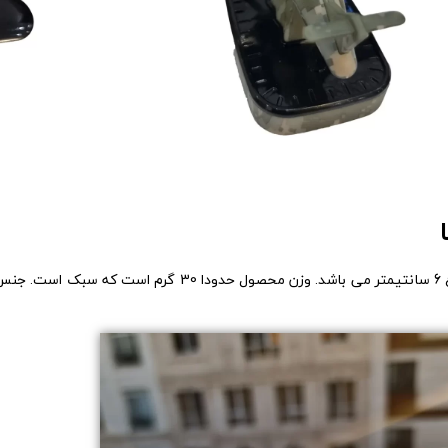
این هواپیما دارای ابعاد کوچک با طول 11 سانتیمتر و عرض 9 سانتیمتر و