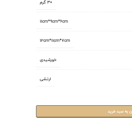
30 گرم
11cm*9cm*6cm
12cm*11cm*7cm
خورشیدی
ارتشی
ن به سبد خرید