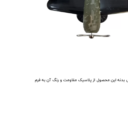
 ارتفاع 6 سانتیمتر می باشد. وزن محصول حدودا 30 گرم است که سبک است. جنس بدنه این محصول از پلاسیک مقاومت و رنگ آن به فرم