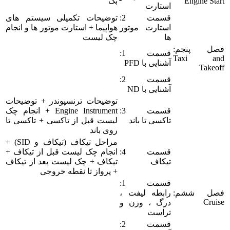
Engine Start
بک
استارت
قسمت 2:
توضیحات تکمیلی سیستم های
استارت موتور
هواپیما + استارت موتور ها و انجام
ها
چک لیست
فصل پنجم:
قسمت 1:
Taxi and
آشنایی با PFD
Takeoff
قسمت 2:
آشنایی با ND
توضیحات ترنسپوندر + توضیحات
قسمت 3:
Engine Instrument + انجام چک
تاکسی تا باند
لیست قبل از تاکسی + تاکسی تا
روی باند
مراحل تیکاف (تیکاف و SID) +
قسمت 4:
انجام چک لیست قبل از تیکاف +
تیکاف
تیکاف + چک لیست بعد از تیکاف
+ پرواز تا نقطه خروجی
قسمت 1:
فصل ششم:
رابطه لیفت ،
Cruise
درگ ، وزن و
تراست
قسمت 2: