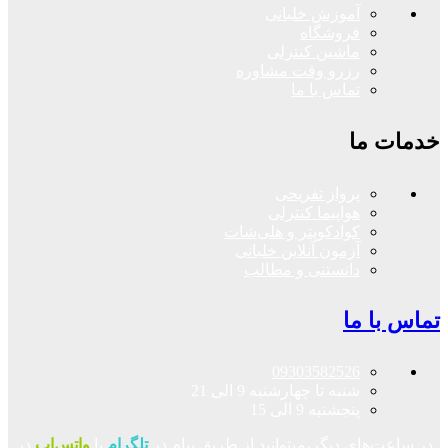
آموزش خلبانی
فروشگاه
ماشین کنترلی
رزرو وقت مشاوره
تماس با ما
خدمات ما
پرواز تفریحی
هواپیما کنترلی
کوادکوپتر و هلی‌شات
آزمون آنلاین خلبانی
دانستنی و مطالب
تماس با ما
09303582526
شنبه تا چهارشنبه 9 الی 21
پنجشنبه 9 الی 15
در ساعت‌های دیگر،میتوانید از طریق پیام در
تلگرام
یا
واتس‌اپ
در