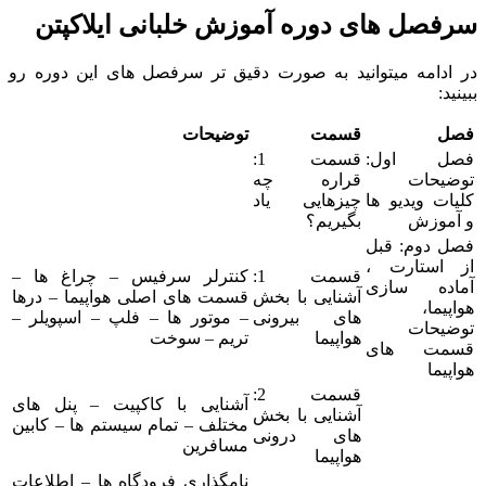
سرفصل های دوره آموزش خلبانی ایلاکپتن
در ادامه میتوانید به صورت دقیق تر سرفصل های این دوره رو
ببینید:
فصل
قسمت
توضیحات
فصل اول:
قسمت 1:
توضیحات
قراره چه
کلیات ویدیو ها
چیزهایی یاد
و آموزش
بگیریم؟
فصل دوم: قبل
از استارت ،
قسمت 1:
کنترلر سرفیس – چراغ ها –
آماده سازی
آشنایی با بخش
قسمت های اصلی هواپیما – درها
هواپیما،
های بیرونی
– موتور ها – فلپ – اسپویلر –
توضیحات
هواپیما
تریم – سوخت
قسمت های
هواپیما
قسمت 2:
آشنایی با کاکپیت – پنل های
آشنایی با بخش
مختلف – تمام سیستم ها – کابین
های درونی
مسافرین
هواپیما
نامگذاری فرودگاه ها – اطلاعات