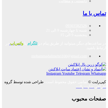
دانستنی و مطالب
تماس با ما
09303582526
شنبه تا چهارشنبه 9 الی 21
پنجشنبه 9 الی 15
در ساعت‌های دیگر،میتوانید از طریق پیام در
تلگرام
یا
واتس‌اپ
در
ارتباط باشید.
mohammadalimehri100@gmail.com
Instagram
Youtube
Telegram
Whatsapp
کپی‌رایت ©
تمامی حقوق محفوظ است.
طراحی شده توسط گروه
طراحی سایت پالت
صفحات محبوب