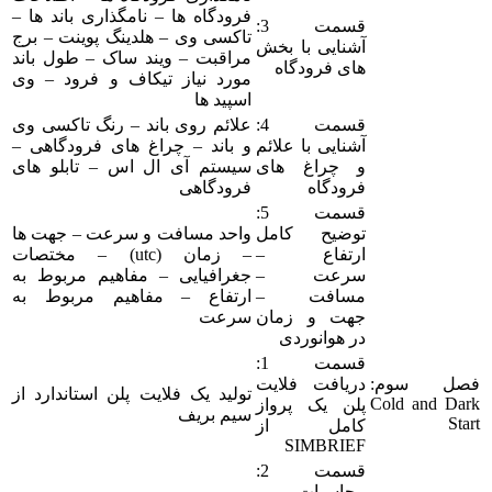
فرودگاه ها – نامگذاری باند ها –
قسمت 3:
تاکسی وی – هلدینگ پوینت – برج
آشنایی با بخش
مراقبت – ویند ساک – طول باند
های فرودگاه
مورد نیاز تیکاف و فرود – وی
اسپید ها
قسمت 4:
علائم روی باند – رنگ تاکسی وی
آشنایی با علائم
و باند – چراغ های فرودگاهی –
و چراغ های
سیستم آی ال اس – تابلو های
فرودگاه
فرودگاهی
قسمت 5:
توضیح کامل
واحد مسافت و سرعت – جهت ها
ارتفاع –
– زمان (utc) – مختصات
سرعت –
جغرافیایی – مفاهیم مربوط به
مسافت –
ارتفاع – مفاهیم مربوط به
جهت و زمان
سرعت
در هوانوردی
قسمت 1:
فصل سوم:
دریافت فلایت
تولید یک فلایت پلن استاندارد از
Cold and Dark
پلن یک پرواز
سیم بریف
Start
کامل از
SIMBRIEF
قسمت 2:
محاسبات