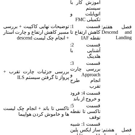
آموزش کار با
سیستم
اتوپایلت و
تکمیلی FMC
قسمت 1:
توضیحات نهایی کاکپیت + بررسی
فصل هفتم:
Descend and
کاهش ارتفاع تا
مسیر کاهش ارتفاع و چارت استار
Landing
نقطه IAF
+ انجام چک لیست descend
قسمت 2:
آشنایی با
هلدینگ
قسمت 3:
بررسی چارت
بررسی جزئیات چارت تقرب +
Approach و
پرواز تا گرفتن سیستم ILS
انجام طرح
تقرب
قسمت 4: فرود
و خروج از باند
قسمت 5:
تاکسی تا باند + انجام چک لیست
تاکسی تا نقطه
ها و خاموش کردن هواپیما
توقف
قسمت 1: شبیه
فصل هشتم:
ساز ایکس پلین