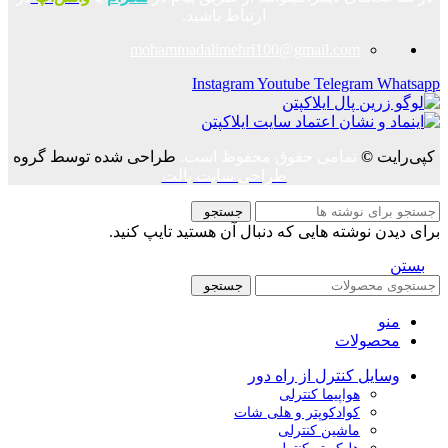
ارتباط باشید.
mohammadalimehri100@gmail.com
Instagram
Youtube
Telegram
Whatsapp
کپی‌رایت
©
تمامی حقوق محفوظ است.
طراحی شده توسط گروه
طراحی سایت پالت
جستجو
برای دیدن نوشته هایی که دنبال آن هستید تایپ کنید.
بستن
جستجو
منو
محصولات
وسایل کنترل از راه دور
هواپیما کنترلی
کوادکوپتر و هلی شات
ماشین کنترلی