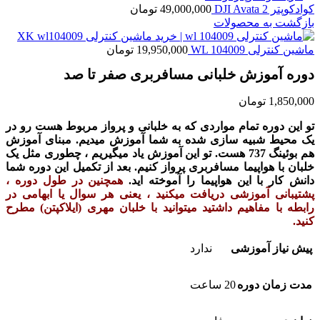
کوادکوپتر DJI Avata 2
49,000,000
تومان
بازگشت به محصولات
ماشین کنترلی WL 104009
19,950,000
تومان
دوره آموزش خلبانی مسافربری صفر تا صد
1,850,000
تومان
تو این دوره تمام مواردی که به خلبانی و پرواز مربوط هست رو در
یک محیط شبیه سازی شده به شما آموزش میدیم. مبنای آموزش
هم بوئینگ 737 هست. تو این آموزش یاد میگیریم ، چطوری مثل یک
خلبان با هواپیما مسافربری پرواز کنیم. بعد از تکمیل این دوره شما
دانش کار با این هواپیما را آموخته اید.
همچنین در طول دوره ،
پشتیبانی آموزشی دریافت میکنید ، یعنی هر سوال یا ابهامی در
رابطه با مفاهیم داشتید میتوانید با خلبان مهری (ایلاکپتن) مطرح
کنید.
پیش نیاز آموزشی
ندارد
مدت زمان دوره
20 ساعت