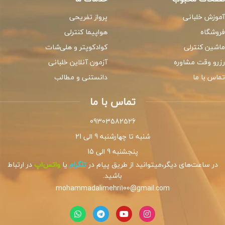
آموزش خلبانی
پرواز تفریحی
فروشگاه
هواپیما کنترلی
ماشین کنترلی
کوادکوپتر و هلی‌شات
رزرو وقت مشاوره
آزمون آنلاین خلبانی
تماس با ما
دانستنی و مطالب
تماس با ما
09303582526
شنبه تا چهارشنبه 9 الی 21
پنجشنبه 9 الی 15
در ساعت‌های دیگر،میتوانید از طریق پیام در
تلگرام
یا
واتس‌اپ
در ارتباط
باشید.
mohammadalimehri100@gmail.com