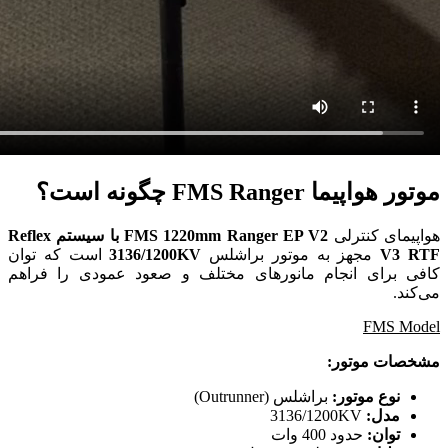
موتور هواپیما FMS Ranger چگونه است؟
هواپیمای کنترلی
FMS 1220mm Ranger EP V2 با سیستم Reflex
V3 RTF
مجهز به موتور براشلس
3136/1200KV
است که توان
کافی برای انجام مانورهای مختلف و صعود عمودی را فراهم
می‌کند.
FMS Model
مشخصات موتور:
نوع موتور:
براشلس (Outrunner)
مدل:
3136/1200KV
توان:
حدود 400 وات