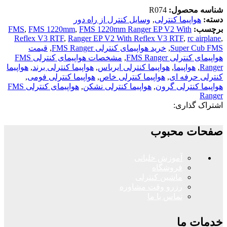
شناسه محصول:
R074
دسته:
هواپیما کنترلی
,
وسایل کنترل از راه دور
برچسب:
FMS 1220mm Ranger EP V2 With
,
FMS 1220mm
,
FMS
Reflex V3 RTF
,
Ranger EP V2 With Reflex V3 RTF
,
rc airplane
,
Super Cub FMS
,
خرید هواپیمای کنترلی FMS Ranger
,
قیمت
هواپیمای کنترلی FMS Ranger
,
مشخصات هواپیمای کنترلی FMS
Ranger
,
هواپیما
,
هواپیما کنترلی ایرباس
,
هواپیما کنترلی برند
,
هواپیما
کنترلی حرفه ای
,
هواپیما کنترلی خاص
,
هواپیما کنترلی فومی
,
هواپیما کنترلی گرون
,
هواپیما کنترلی نشکن
,
هواپیمای کنترلی FMS
Ranger
اشتراک گذاری:
صفحات محبوب
آموزش خلبانی
فروشگاه
ماشین کنترلی
رزرو وقت مشاوره
تماس با ما
خدمات ما