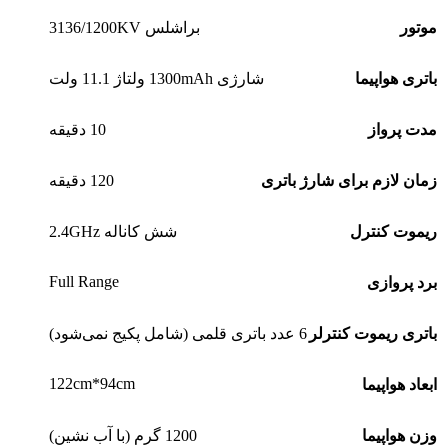
موتور
براشلس 3136/1200KV
باتری هواپیما
شارژی 1300mAh ولتاژ 11.1 ولت
مدت پرواز
10 دقیقه
زمان لازم برای شارژ باتری
120 دقیقه
ریموت کنترل
شش کاناله 2.4GHz
Full Range
برد پروازی
باتری ریموت کنترلر
6 عدد باتری قلمی (شامل پکیج نمی‌شود)
122cm*94cm
ابعاد هواپیما
وزن هواپیما
1200 گرم (با آب نشین)