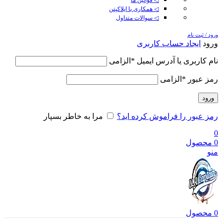
◁ همکاری با ایلاکپتن
◁ سوالات متداول
ورود / ثبت نام
ورود
ایجاد حساب کاربری
نام کاربری یا آدرس ایمیل
*
الزامی
رمز عبور
*
الزامی
ورود
رمز عبور را فراموش کرده اید؟
مرا به خاطر بسپار
0
0
محصول
منو
0
محصول