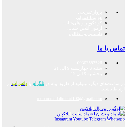
پرواز تفریحی
هواپیما کنترلی
کوادکوپتر و هلی‌شات
آزمون آنلاین خلبانی
دانستنی و مطالب
تماس با ما
09303582526
شنبه تا چهارشنبه 9 الی 21
پنجشنبه 9 الی 15
در ساعت‌های دیگر،میتوانید از طریق پیام در
تلگرام
یا
واتس‌اپ
در
ارتباط باشید.
mohammadalimehri100@gmail.com
Instagram
Youtube
Telegram
Whatsapp