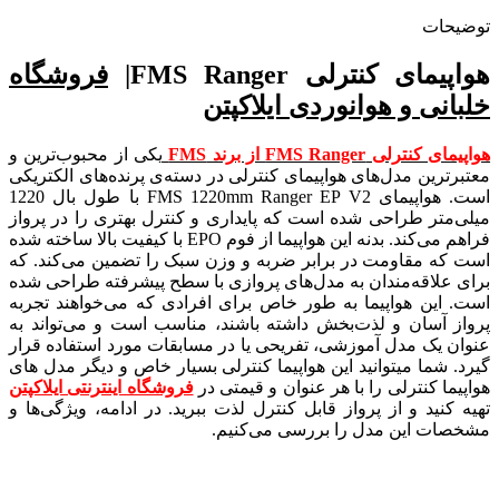
توضیحات
هواپیمای کنترلی FMS Ranger|
فروشگاه
خلبانی و هوانوردی ایلاکپتن
هواپیمای کنترلی FMS Ranger از برند FMS
یکی از محبوب‌ترین و
معتبرترین مدل‌های هواپیمای کنترلی در دسته‌ی پرنده‌های الکتریکی
است.
هواپیمای FMS 1220mm Ranger EP V2 با طول بال 1220
میلی‌متر طراحی شده است که پایداری و کنترل بهتری را در پرواز
فراهم می‌کند. بدنه این هواپیما از فوم EPO با کیفیت بالا ساخته شده
است که مقاومت در برابر ضربه و وزن سبک را تضمین می‌کند
. که
برای علاقه‌مندان به مدل‌های پروازی با سطح پیشرفته طراحی شده
است. این هواپیما به طور خاص برای افرادی که می‌خواهند تجربه
پرواز آسان و لذت‌بخش داشته باشند، مناسب است و می‌تواند به
عنوان یک مدل آموزشی، تفریحی یا در مسابقات مورد استفاده قرار
گیرد. شما میتوانید این هواپیما کنترلی بسیار خاص و دیگر مدل های
هواپیما کنترلی را با هر عنوان و قیمتی در
فروشگاه اینترنتی ایلاکپتن
تهیه کنید و از پرواز قابل کنترل لذت ببرید. در ادامه، ویژگی‌ها و
مشخصات این مدل را بررسی می‌کنیم.