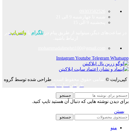
09303582526
شنبه تا چهارشنبه 9 الی 21
پنجشنبه 9 الی 15
در ساعت‌های دیگر،میتوانید از طریق پیام در
تلگرام
یا
واتس‌اپ
در
ارتباط باشید.
mohammadalimehri100@gmail.com
Instagram
Youtube
Telegram
Whatsapp
کپی‌رایت
©
تمامی حقوق محفوظ است.
طراحی شده توسط گروه
طراحی سایت پالت
جستجو
برای دیدن نوشته هایی که دنبال آن هستید تایپ کنید.
بستن
جستجو
منو