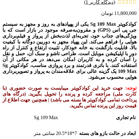
(دیدگاه کاربر
1
)
11,800,000
تومان
کوادکوپتر Sg 109 Max یکی از پهپادهای به روز و مجهز به سیستم
جی پی اس (GPS) و مقرون‌به‌صرفه موجود در بازار است که با
ویژگی‌های جذاب خود، تجربه‌ای لذت‌بخش از پرواز و فیلم‌برداری
هوایی را فراهم می‌کند. این پهپاد مجهز به دوربین دوگانه با کیفیت
بالا، قابلیت بازگشت به خانه خودکار، تثبیت ارتفاع و کنترل از راه
دور با اپلیکیشن موبایل است. طراحی تاشو و سبک آن، حمل و نقل
را آسان کرده و به کاربران امکان می‌دهد در هر مکانی از آن
استفاده کنند. با باتری قدرتمند و برد پروازی مناسب، کوادکوپتر Sg
109 Max یک گزینه عالی برای علاقه‌مندان به پرواز و تصویربرداری
هوایی محسوب می‌شود.
توجه:
جهت خرید این کوادکوپتر میبایست به صورت حضوری (با
کارت ملی) مراجعه کرده و پرنده را تحویل بگیرید. (درگاه های
پرداخت تمامی کوادکوپتر ها بسته می باشد) | همچنین جهت اطلاع از
قیمت روز این پرنده تماس بگیرید.
Sg 109 Max
نام تجاری
ابعاد در حالت بازو های بسته
7*18*20.5 سانتی متر