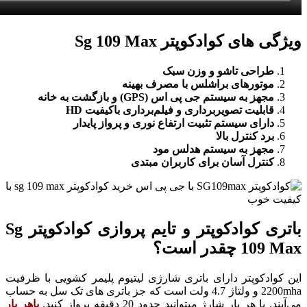
ویژگی های کوادکوپتر Sg 109 Max
طراحی تاشو و وزن سبک
موتورهای براشلس با مصرف بهینه
مجهز به سیستم جی پی اس (GPS) و بازگشت به خانه
قابلیت تصویربرداری و فیلم‌برداری باکیفیت HD
دارای سیستم تثبیت ارتفاع نوری و پرواز پایدار
برد کنترل بالا
مجهز به سیستم هدلس مود
کنترل آسان برای کاربران مبتدی
باتری کوادکوپتر و تایم پروازی کوادکوپتر Sg
109 Max چقدر است؟
این کوادکوپتر دارای باتری شارژی لیتیوم پلیمر کشویی با ظرفیت
2200mha و ولتاژ 4.7 ولت است که جز باتری های تک سل به حساب
می‌آیند. با هر بار شارژ میتوانید حدود 20 دقیقه پرواز کنید.
باهر بار