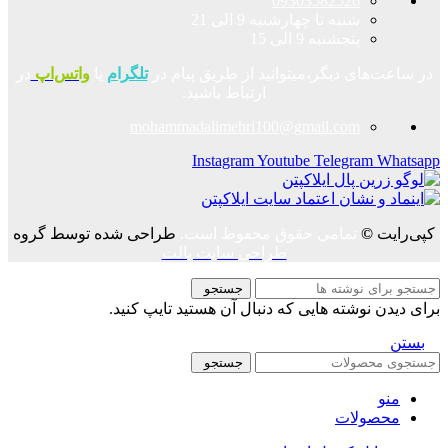
09303582526
شنبه تا چهارشنبه 9 الی 21
پنجشنبه 9 الی 15
در ساعت‌های دیگر،میتوانید از طریق پیام در
تلگرام
یا
واتس‌اپ
در
ارتباط باشید.
mohammadalimehri100@gmail.com
Instagram
Youtube
Telegram
Whatsapp
کپی‌رایت
©
تمامی حقوق محفوظ است.
طراحی شده توسط گروه
طراحی سایت پالت
جستجو
برای دیدن نوشته هایی که دنبال آن هستید تایپ کنید.
بستن
جستجو
منو
محصولات