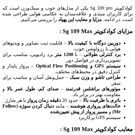
کوادکوپتر Sg 109 pro یکی از مدل‌های خوب و سبک‌وزن است که
برای کاربران مبتدی و علاقه‌مندان به عکاسی هوایی طراحی شده
است. در ادامه،
مزایا و معایب این پهپاد
را بررسی می‌کنیم.
مزایای کوادکوپتر Sg 109 Max :
دوربین دوگانه با کیفیت بالا
– قابلیت ثبت تصاویر و ویدیوهای
هوایی با رزولوشن خوب.
برد کنترلی طولانی
– تا
1200 متر
برد رادیویی، مناسب برای
تصویربرداری در فواصل دور.
سیستم GPS و Optical Flow Positioning
– پرواز پایدار و
کنترل دقیق در محیط‌های مختلف.
طراحی تاشو و وزن سبک
– حمل‌ونقل آسان و مناسب برای
سفر.
موتورهای براشلس قدرتمند
–
صدای کم، طول عمر بالا
و
مقاومت بهتر در برابر باد.
باتری با ظرفیت بالا
– حدود 20
دقیقه زمان پرواز
با هر شارژ.
حالت‌های پروازی هوشمند
– مانند
دنبال کردن سوژه (Follow
Me)
و
مسیر پرواز از پیش تعیین‌شده
.
سیستم GPS پرکاربرد
معایب کوادکوپتر Sg 109 Max :