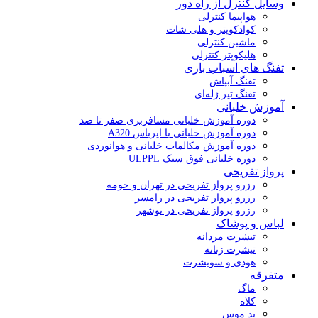
وسایل کنترل از راه دور
هواپیما کنترلی
کوادکوپتر و هلی شات
ماشین کنترلی
هلیکوپتر کنترلی
تفنگ های اسباب بازی
تفنگ آبپاش
تفنگ تیر ژله‌ای
آموزش خلبانی
دوره آموزش خلبانی مسافربری صفر تا صد
دوره آموزش خلبانی با ایرباس A320
دوره آموزش مکالمات خلبانی و هوانوردی
دوره خلبانی فوق سبک ULPPL
پرواز تفریحی
رزرو پرواز تفریحی در تهران و حومه
رزرو پرواز تفریحی در رامسر
رزرو پرواز تفریحی در نوشهر
لباس و پوشاک
تیشرت مردانه
تیشرت زنانه
هودی و سویشرت
متفرقه
ماگ
کلاه
پد موس