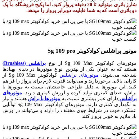
شارژ باتری میتوانید تا 20 دقیقه پرواز کنید، اما پکیج فروشگاه ما پک
دو باتری است که به شما قابلیت دوبرابر پرواز را میدهد.
موتور براشلس کوادکوپتر Sg 109 pro
موتورهای کوادکوپتر Sg 109 Max از نوع
براشلس (Brushless)
هستند که به عنوان یکی از بهترین انواع موتورها در دنیای پهپادها
شناخته می‌شوند.
موتورهای براشلس
کوادکوپتر Sg 109 Max از
کارایی بالایی برخوردارند و می‌توانند قدرت لازم برای پرواز را فراهم
کنند. این موتورها به دلیل طراحی خاصشان، نسبت به موتورها با
براش، صدای کمتری تولید کرده و لرزش کمتری دارند.
موتورهای
براشلس
دارای عمر بیشتری نسبت به
موتورها با براش
هستند و نیاز
به نگهداری کمتری دارند. موتورهای کوادکوپتر Sg 109 Max توانایی
عملکرد خوب در شرایط جوی مختلف را دارند و می‌توانند در وزش
باد ملایم به خوبی پرواز کنند.