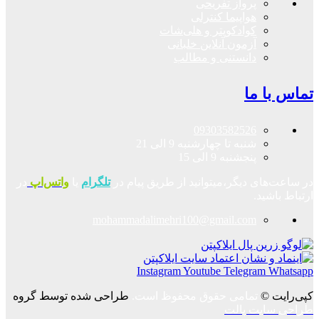
پرواز تفریحی
هواپیما کنترلی
کوادکوپتر و هلی‌شات
آزمون آنلاین خلبانی
دانستنی و مطالب
تماس با ما
09303582526
شنبه تا چهارشنبه 9 الی 21
پنجشنبه 9 الی 15
در ساعت‌های دیگر،میتوانید از طریق پیام در
تلگرام
یا
واتس‌اپ
در
ارتباط باشید.
mohammadalimehri100@gmail.com
Instagram
Youtube
Telegram
Whatsapp
کپی‌رایت ©
تمامی حقوق محفوظ است.
طراحی شده توسط گروه
طراحی سایت پالت