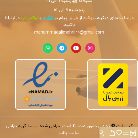
شنبه تا چهارشنبه 9 الی 21
پنجشنبه 9 الی 15
در ساعت‌های دیگر،میتوانید از طریق پیام در
تلگرام
یا
واتس‌اپ
در ارتباط
باشید.
mohammadalimehri100@gmail.com
کپی‌رایت
©
تمامی حقوق محفوظ است.
طراحی شده توسط گروه
طراحی
سایت پالت