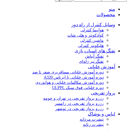
منو
محصولات
وسایل کنترل از راه دور
هواپیما کنترلی
کوادکوپتر و هلی شات
ماشین کنترلی
هلیکوپتر کنترلی
تفنگ های اسباب بازی
تفنگ آبپاش
تفنگ تیر ژله‌ای
آموزش خلبانی
دوره آموزش خلبانی مسافربری صفر تا صد
دوره آموزش خلبانی با ایرباس A320
دوره آموزش مکالمات خلبانی و هوانوردی
دوره خلبانی فوق سبک ULPPL
پرواز تفریحی
رزرو پرواز تفریحی در تهران و حومه
رزرو پرواز تفریحی در رامسر
رزرو پرواز تفریحی در نوشهر
لباس و پوشاک
تیشرت مردانه
تیشرت زنانه