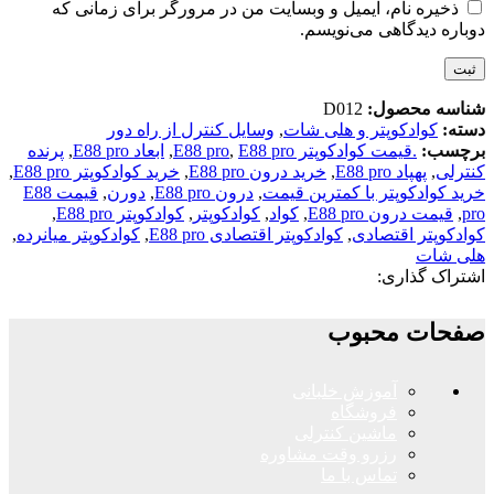
ذخیره نام، ایمیل و وبسایت من در مرورگر برای زمانی که
دوباره دیدگاهی می‌نویسم.
شناسه محصول:
D012
دسته:
کوادکوپتر و هلی شات
,
وسایل کنترل از راه دور
برچسب:
.قیمت کوادکوپتر E88 pro
E88 pro
,
,
ابعاد E88 pro
,
پرنده
کنترلی
,
پهپاد E88 pro
,
خرید درون E88 pro
,
خرید کوادکوپتر E88 pro
,
خرید کوادکوپتر با کمترین قیمت
,
درون E88 pro
,
دورن
,
قیمت E88
pro
,
قیمت درون E88 pro
,
کواد
,
کوادکوپتر
,
کوادکوپتر E88 pro
,
کوادکوپتر اقتصادی
,
کوادکوپتر اقتصادی E88 pro
,
کوادکوپتر میانرده
,
هلی شات
اشتراک گذاری:
صفحات محبوب
آموزش خلبانی
فروشگاه
ماشین کنترلی
رزرو وقت مشاوره
تماس با ما