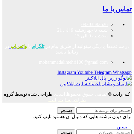
تماس با ما
09303582526
شنبه تا چهارشنبه 9 الی 21
پنجشنبه 9 الی 15
در ساعت‌های دیگر،میتوانید از طریق پیام در
تلگرام
یا
واتس‌اپ
در
ارتباط باشید.
mohammadalimehri100@gmail.com
Instagram
Youtube
Telegram
Whatsapp
کپی‌رایت
©
تمامی حقوق محفوظ است.
طراحی شده توسط گروه
طراحی سایت پالت
جستجو
برای دیدن نوشته هایی که دنبال آن هستید تایپ کنید.
بستن
جستجو