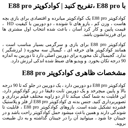
با
E88 pro
،تفریح کنید | کوادکوپتر
E88 pro
کوادکوپتر E88 pro یک کوادکوپتر میانرده و اقتصادی برای بازی بچه
هاست ، وزن کم ، بازو های تا شونده ، دو دوربین با کیفیت HD ،
قیمت پایین و کار کرد آسان ، باعث شده انتخاب اول مشتری ها
برای فرزندانشون باشد.
کوادکوپتر E88 pro برای بازی و سرگرمی بسیار مناسب است ،
همانند کوادکوپتر های حرفه ای ، گیمبال سه محوره ( لرزشگیر )
ندارد. گجیمبال تک محوره برای دوربین اصلی دارد تا دوربین به اندازه
90 درجه تکان بخورد. و ویدیو های ضبط شده اندکی لرزش دارد.
مشخصات ظاهری کوادکوپتر E88 pro
کوادکوپتر E88 pro دو دوربین دارد ، یک دوربین در جلو که تا 90 درجه
بالا و پایین میچرخد و یک دوربین ثابت دقیقا در زیر کوادکوپتر دارد،
این قابلیت به شما کمک میکند تا از دو زاویه مختلف فیلم برداری و
تصویربرداری کنید. جنس بدنه ی کوادکوپتر E88 pro از فلز و پلاستیک
فشرده تشکیل شده است. بازوهای کوادکوپتر E88 pro ، قابلیت تا
شوندگی دارند و همین باعث میشود حمل کوادکوپتر راحت باشد و در
جیبتان جا شود ، میتوانید آن را در جیبتان گذاشته و به دل طبیعت
بروید.