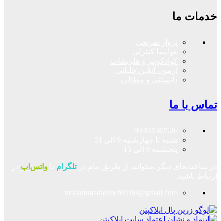
خدمات ما
پرواز تفریحی
هواپیما کنترلی
کوادکوپتر و هلی‌شات
آزمون آنلاین خلبانی
دانستنی و مطالب
تماس با ما
09303582526
شنبه تا چهارشنبه 9 الی 21
پنجشنبه 9 الی 15
در ساعت‌های دیگر،میتوانید از طریق پیام در
تلگرام
یا
واتس‌اپ
در
ارتباط باشید.
mohammadalimehri100@gmail.com