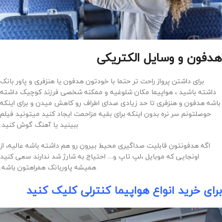
هدفون و وسایل الکتریکی
برای داشتن پرواز راحت تر حتما با خودتون هدفون یا هنزفری و پاور بانک
داشته باشید ، هواپیما مکان شلوغیه و ممکنه شخصی فرزند کوچیک داشته
باشه هدفون و هنزفری تا حد زیادی صدای اطراف رو کاهش میدن و برای اینکه
حوصلتونم سر نره بدون اینکه برای بقیه مزاحمت ایجاد کنید میتونید فیلم
ببینید یا آهنگ گوش کنید.
اگه هدفونتون قابلیت صداگیری محیط بیرون رو هم داشته باشه عالیه، از
اونجایی که موبایل ،لپ تاپ و… احتیاج به شارژ شد ندارند سعی کنید
همیشه پاوربانک همراهتون باشه.
برای خرید انواع هواپیما کنترلی کلیک کنید