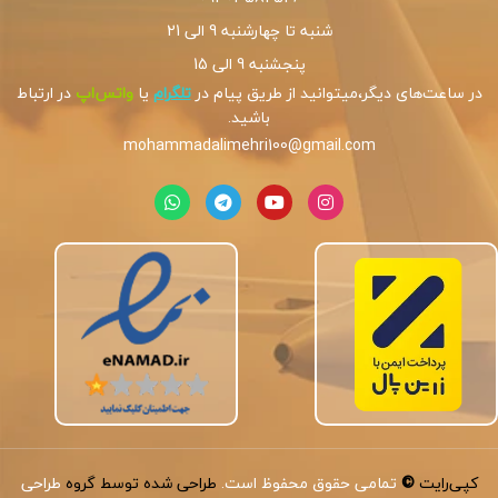
شنبه تا چهارشنبه 9 الی 21
پنجشنبه 9 الی 15
در ساعت‌های دیگر،میتوانید از طریق پیام در
تلگرام
یا
واتس‌اپ
در ارتباط
باشید.
mohammadalimehri100@gmail.com
کپی‌رایت
©
تمامی حقوق محفوظ است.
طراحی شده توسط گروه
طراحی